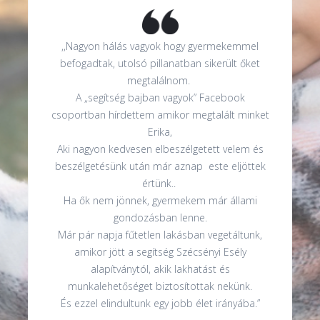
,,Nagyon hálás vagyok hogy gyermekemmel
befogadtak, utolsó pillanatban sikerült őket
megtalálnom.
A „segítség bajban vagyok” Facebook
csoportban hírdettem amikor megtalált minket
Erika,
Aki nagyon kedvesen elbeszélgetett velem és
beszélgetésünk után már aznap este eljöttek
értünk..
Ha ők nem jönnek, gyermekem már állami
gondozásban lenne.
Már pár napja fűtetlen lakásban vegetáltunk,
amikor jött a segítség Szécsényi Esély
alapítványtól, akik lakhatást és
munkalehetőséget biztosítottak nekünk.
És ezzel elindultunk egy jobb élet irányába.”