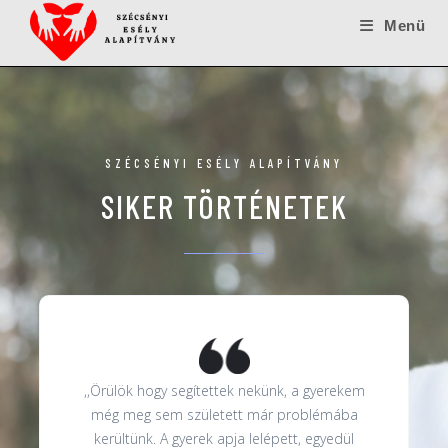
Menü
SZÉCSÉNYI ESÉLY ALAPÍTVÁNY
SIKER TÖRTÉNETEK
,,Örülök hogy segítettek nekünk, a gyerekem
még meg sem született már problémába
kerültünk. A gyerek apja lelépett, egyedül